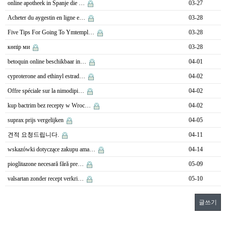
online apotheek in Spanje die …
03-27
Acheter du aygestin en ligne e…
03-28
Five Tips For Going To Ymtempl…
03-28
көпір ми
03-28
betoquin online beschikbaar in…
04-01
cyproterone and ethinyl estrad…
04-02
Offre spéciale sur la nimodipi…
04-02
kup bactrim bez recepty w Wroc…
04-02
suprax prijs vergelijken
04-05
견적 요청드립니다.
04-11
wskazówki dotyczące zakupu ama…
04-14
pioglitazone necesară fără pre…
05-09
valsartan zonder recept verkri…
05-10
글쓰기