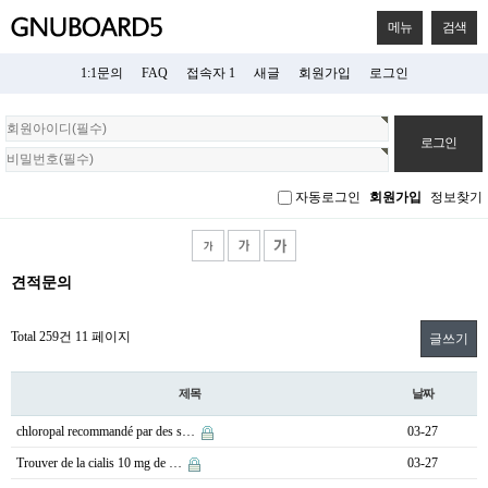
메뉴
검색
1:1문의
FAQ
접속자 1
새글
회원가입
로그인
회
원
로
그
자동로그인
회원가입
정보찾기
인
견적문의
Total 259건
11 페이지
글쓰기
제목
날짜
chloropal recommandé par des s…
03-27
Trouver de la cialis 10 mg de …
03-27