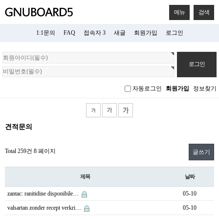
메뉴
검색
1:1문의
FAQ
접속자 3
새글
회원가입
로그인
회
원
로
그
자동로그인
회원가입
정보찾기
인
견적문의
Total 259건
8 페이지
글쓰기
제목
날짜
zantac: ranitidine disponibile…
05-10
valsartan zonder recept verkri…
05-10