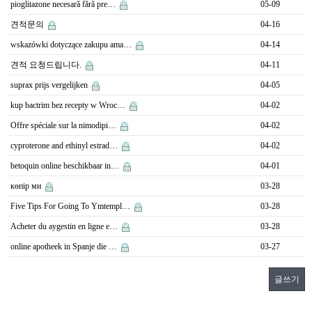
pioglitazone necesară fără pre…
05-09
견적문의
04-16
wskazówki dotyczące zakupu ama…
04-14
견적 요청드립니다.
04-11
suprax prijs vergelijken
04-05
kup bactrim bez recepty w Wroc…
04-02
Offre spéciale sur la nimodipi…
04-02
cyproterone and ethinyl estrad…
04-02
betoquin online beschikbaar in…
04-01
көпір ми
03-28
Five Tips For Going To Ymtempl…
03-28
Acheter du aygestin en ligne e…
03-28
online apotheek in Spanje die …
03-27
글쓰기